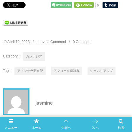
0
April
12
,
2023
Leave a Comment
0 Comment
Category :
カンボジア
Tag :
アマンサラ滞在記
アンコール遺跡群
シェムリアップ
jasmine
バスク / アラゴン / ナバーラ
August
8
,
2026
メニュー
ホーム
先頭へ
次へ
検索