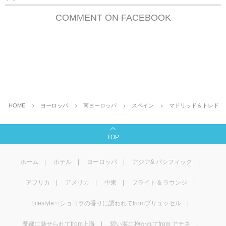
COMMENT ON FACEBOOK
HOME
ヨーロッパ
南ヨーロッパ
スペイン
マドリッド＆トレド
TOP
ホーム
ホテル
ヨーロッパ
アジア& パシフィック
アフリカ
アメリカ
中東
フライト & ラウンジ
Lifestyleーショコラの香りに誘われてfromブリュッセル
魔都に魅せられてfrom上海
碧い海に抱かれてfrom アテネ