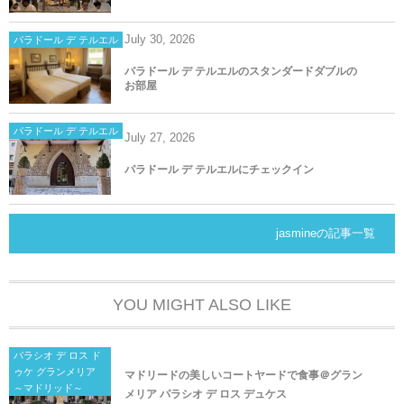
July
30
,
2026
パラドール デ テルエル
パラドール デ テルエルのスタンダードダブルの
お部屋
パラドール デ テルエル
July
27
,
2026
パラドール デ テルエルにチェックイン
jasmineの記事一覧
YOU MIGHT ALSO LIKE
パラシオ デ ロス ド
ゥケ グランメリア
マドリードの美しいコートヤードで食事＠グラン
～マドリッド～
メリア パラシオ デ ロス デュケス