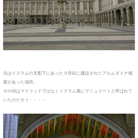
マレーシア
カタール航空
モルディブの
スペインのホ
ルクセンブル
チベット
モルディブ
シンガポール航空
ミャンマーの
オランダのホ
リヒテンシュ
西安
ミャンマー
ラオスのホテ
ポーランドの
雲南省
シンガポール
フィリピンの
スイスのホテ
フィリピン
タイのホテル
ヨーロッパ他
元はイスラムの支配下にあった９世紀に建設されたアルムダイナ城
塞があった場所。
ヴェトナム
ヴェトナムの
その頃はマドリッドではなくイスラム風にマジュリートと呼ばれて
タイ
韓国のホテル
いたのだそう・・・・