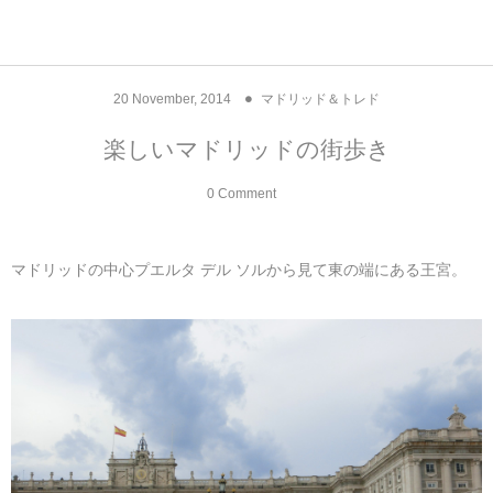
アジア& パシフィック
フライト & ラウンジ
ヨーロッパ
アフリカ
アメリカ
ホテル
中東
20
November
,
2014
マドリッド＆トレド
アジアのホテル
中央ヨーロッパ
中国
モロッコ
アメリカ合衆国
カタール
エーゲ航空
シンガポール
フランスのホ
オマーンのホ
アメリカ合衆
モロッコのホ
オーストリア
ベルギー
ロシア
ギリシャ
デンマーク
香港&マカオ
東京、神奈川
ドバイ
楽しいマドリッドの街歩き
ヨーロッパのホテル
西ヨーロッパ
カンボジア
エジプト
サウジアラビア
エールフランス＆イベリア航空
中国のホテル
ギリシャのホ
アラブ首長国
エジプトのホ
ブルガリア
フランス
ポーランド
イタリア
北京
京都、奈良
アブダビ
0 Comment
中東のホテル
東ヨーロッパ
インド
ナミビア
トルコ
全日空・日本航空
カンボジアの
ベルギーのホ
カタールのホ
ナミビアのホ
チェコ
イギリス
スペイン
福建省＆海南
山梨
マドリッドの中心プエルタ デル ソルから見て東の端にある王宮。
アメリカのホテル
南ヨーロッパ
インドネシア
オマーン
エミレーツ航空
インドのホテ
イタリアのホ
サウジアラビ
クロアチア
ドイツ
ポルトガル
桂林＆陽朔
新潟、長野、
アフリカのホテル
北ヨーロッパ
韓国
アラブ首長国連邦
エチオピア航空
日本のホテル
ポルトガルの
ハンガリー
オランダ
ジブラルタル
杭州＆水郷
三重、和歌山
オセアニアのホテル
日本
ユーロスター・タリス
インドネシア
ドイツのホテ
モンテネグロ
スイス
サンマリノ
ハルビン＆瀋
ラオス
ルフトハンザ航空・ブリュッセル航空
マレーシアの
イギリスのホ
ルーマニア
アイルランド
モナコ公国
上海