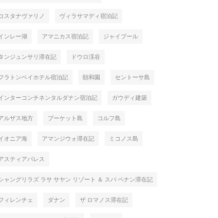
コスタナヴァリノ
ヴィラサマディ宿泊記
インレー湖
アマニカス宿泊記
ジャイプール
タンジュンサリ滞在記
ドウロ渓谷
フラトンベイホテル宿泊記
頤和園
セントーサ島
インターコンチネンタルダナン宿泊記
ガウディ建築
アルザス地方
プーケット島
コルフ島
イオニア海
アマンジウォ滞在記
ミコノス島
アスティアパレス
シャングリラズ ラサ サヤン リゾート ＆ スパ ペナン滞在記
フィレンチェ
ダナン
ザ ロマノス滞在記