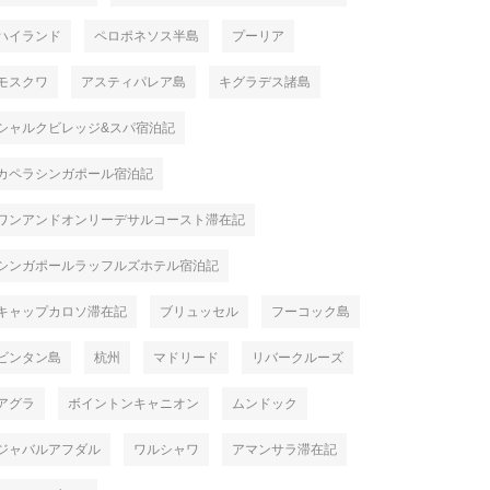
ハイランド
ペロポネソス半島
プーリア
モスクワ
アスティパレア島
キグラデス諸島
シャルクビレッジ&スパ宿泊記
カペラシンガポール宿泊記
ワンアンドオンリーデサルコースト滞在記
シンガポールラッフルズホテル宿泊記
キャップカロソ滞在記
ブリュッセル
フーコック島
ビンタン島
杭州
マドリード
リバークルーズ
アグラ
ボイントンキャニオン
ムンドック
ジャバルアフダル
ワルシャワ
アマンサラ滞在記