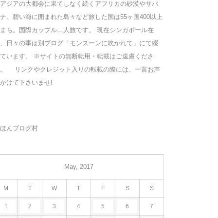
アジアの大都会に果てしなく続くアフリカの砂漠やサバ
ナ、碧い海に囲まれた島々など旅した国は55ヶ国400以上
まち。国際カップル二人旅です。 現在シンガポール在
、日々の事は別ブログ「モンスーンに吹かれて」にて綴
ています。 ※サイトの無断転用・転載はご遠慮くださ
い。 リンクやクレジット入りの転載の際には、一言お声
かけて下さいませ!
ほんブログ村
May, 2017
M
T
W
T
F
S
S
1
2
3
4
5
6
7