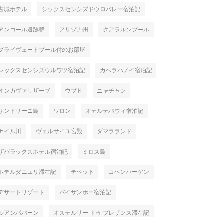
古城ホテル
シックスセンシズドウロバレー宿泊記
アンコール遺跡群
アリゾナ州
クアラルンプール
プライヴェートプール付のお部屋
シックスセンシズウルワツ宿泊記
カペラハノイ宿泊記
オンガヴァリザーブ
ウブド
ニャチャン
サントリーニ島
ワロン
オテルデパヴィ宿泊記
ナイル川
ヴェルサイユ宮殿
ダマラランド
ザバラックスホテル宿泊記
ミロス島
ホテルダニエリ滞在記
チベット
コペンハーゲン
デザートリゾート
バイサンホー宿泊記
ルアンパバーン
オステルリー ドゥ プレザンス滞在記