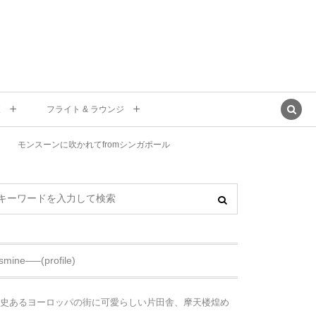
東
フライト & ラウンジ
モンスーンに吹かれてfromシンガポール
asmine—–(profile)
史あるヨーロッパの街に可愛らしい片田舎、摩天楼煌め