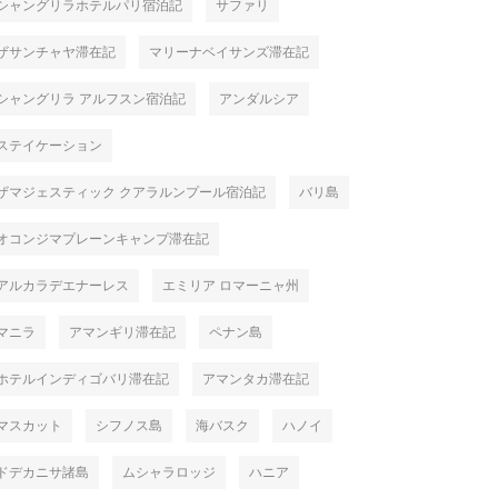
シャングリラホテルパリ宿泊記
サファリ
ザサンチャヤ滞在記
マリーナベイサンズ滞在記
シャングリラ アルフスン宿泊記
アンダルシア
ステイケーション
ザマジェスティック クアラルンプール宿泊記
バリ島
オコンジマプレーンキャンプ滞在記
アルカラデエナーレス
エミリア ロマーニャ州
マニラ
アマンギリ滞在記
ペナン島
ホテルインディゴバリ滞在記
アマンタカ滞在記
マスカット
シフノス島
海バスク
ハノイ
ドデカニサ諸島
ムシャラロッジ
ハニア