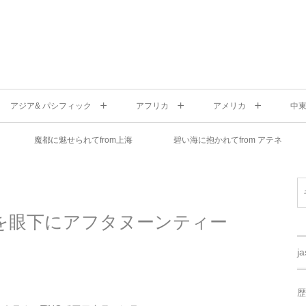
アジア& パシフィック
アフリカ
アメリカ
中
魔都に魅せられてfrom上海
碧い海に抱かれてfrom アテネ
を眼下にアフタヌーンティー
j
歴