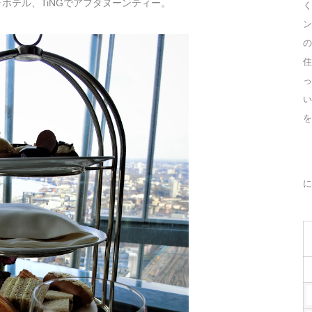
ホテル、TiNGでアフタヌーンティー。
く
ン
の
住
っ
を
に