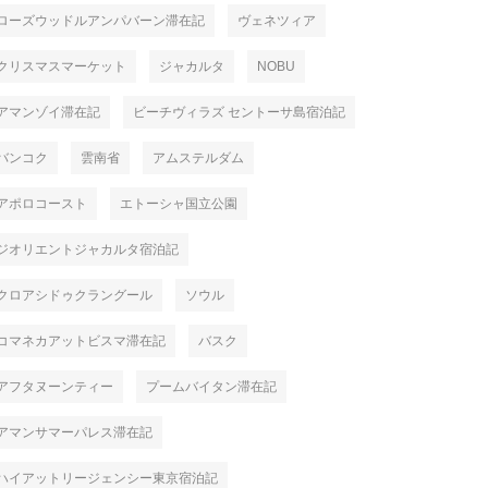
ローズウッドルアンパバーン滞在記
ヴェネツィア
クリスマスマーケット
ジャカルタ
NOBU
アマンゾイ滞在記
ビーチヴィラズ セントーサ島宿泊記
バンコク
雲南省
アムステルダム
アポロコースト
エトーシャ国立公園
ジオリエントジャカルタ宿泊記
クロアシドゥクラングール
ソウル
コマネカアットビスマ滞在記
バスク
アフタヌーンティー
プームバイタン滞在記
アマンサマーパレス滞在記
ハイアットリージェンシー東京宿泊記