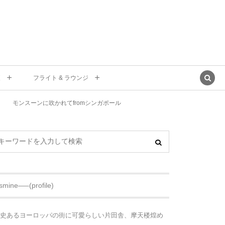
東
フライト & ラウンジ
モンスーンに吹かれてfromシンガポール
asmine—–(profile)
史あるヨーロッパの街に可愛らしい片田舎、摩天楼煌め