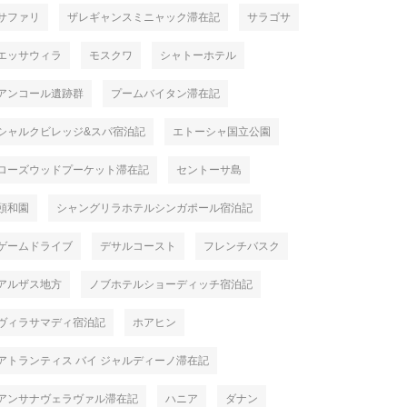
サファリ
ザレギャンスミニャック滞在記
サラゴサ
エッサウィラ
モスクワ
シャトーホテル
アンコール遺跡群
プームバイタン滞在記
シャルクビレッジ&スパ宿泊記
エトーシャ国立公園
ローズウッドプーケット滞在記
セントーサ島
頤和園
シャングリラホテルシンガポール宿泊記
ゲームドライブ
デサルコースト
フレンチバスク
アルザス地方
ノブホテルショーディッチ宿泊記
ヴィラサマディ宿泊記
ホアヒン
アトランティス バイ ジャルディーノ滞在記
アンサナヴェラヴァル滞在記
ハニア
ダナン