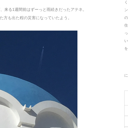
く
ど、来る1週間前はずーっと雨続きだったアテネ。
ン
た方も出た程の災害になっていたよう。
の
住
っ
を
に