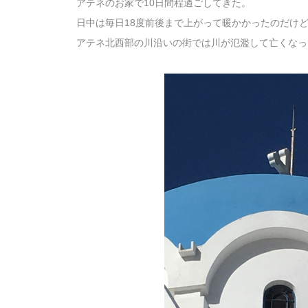
アテネのお家で10日間程過ごしてきた。
日中は毎日18度前後まで上がって暖かかったのだけ
アテネ北西部の川沿いの街では川が氾濫して亡くなっ