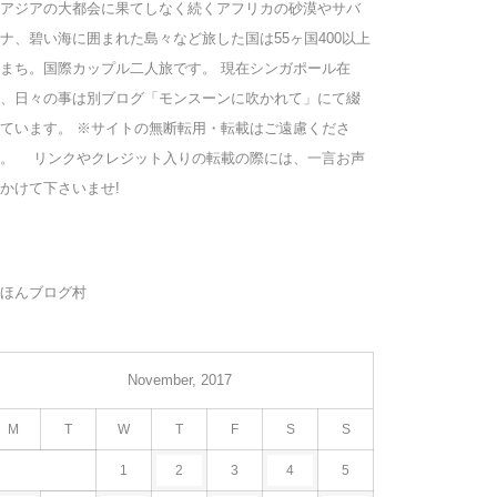
アジアの大都会に果てしなく続くアフリカの砂漠やサバ
ナ、碧い海に囲まれた島々など旅した国は55ヶ国400以上
まち。国際カップル二人旅です。 現在シンガポール在
、日々の事は別ブログ「モンスーンに吹かれて」にて綴
ています。 ※サイトの無断転用・転載はご遠慮くださ
い。 リンクやクレジット入りの転載の際には、一言お声
かけて下さいませ!
ほんブログ村
November, 2017
M
T
W
T
F
S
S
1
2
3
4
5