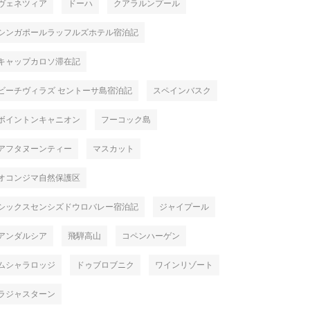
ヴェネツィア
ドーハ
クアラルンプール
シンガポールラッフルズホテル宿泊記
キャップカロソ滞在記
ビーチヴィラズ セントーサ島宿泊記
スペインバスク
ボイントンキャニオン
フーコック島
アフタヌーンティー
マスカット
オコンジマ自然保護区
シックスセンシズドウロバレー宿泊記
ジャイプール
アンダルシア
飛騨高山
コペンハーゲン
ムシャラロッジ
ドゥブロブニク
ワインリゾート
ラジャスターン