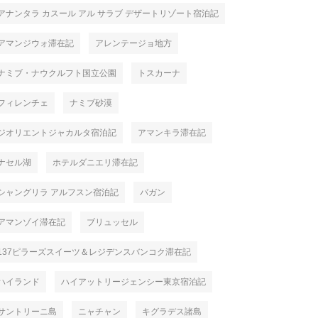
アナンタラ カスール アル サラブ デザートリゾート宿泊記
アマンジウォ滞在記
アレンテージョ地方
ナミブ・ナウクルフト国立公園
トスカーナ
フィレンチェ
ナミブ砂漠
ジオリエントジャカルタ宿泊記
アマンキラ滞在記
ナセル湖
ホテルダニエリ滞在記
シャングリラ アルフスン宿泊記
バガン
アマンゾイ滞在記
ブリュッセル
137ピラーズスイーツ＆レジデンスバンコク滞在記
ハイランド
ハイアットリージェンシー東京宿泊記
サントリーニ島
ニャチャン
キグラデス諸島