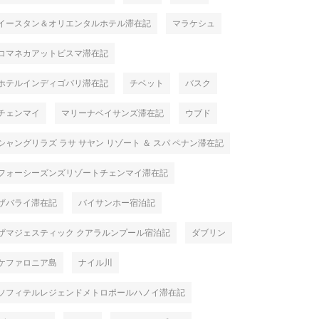
イースタン＆オリエンタルホテル滞在記
マラケシュ
コマネカアットビスマ滞在記
ホテルインディゴバリ滞在記
チベット
バスク
チェンマイ
マリーナベイサンズ滞在記
ウブド
シャングリラズ ラサ サヤン リゾート ＆ スパ ペナン滞在記
フォーシーズンズリゾートチェンマイ滞在記
ザバライ滞在記
バイサンホー宿泊記
ザマジェスティック クアラルンプール宿泊記
ダブリン
ケファロニア島
ナイル川
ソフィテルレジェンドメトロポールハノイ滞在記