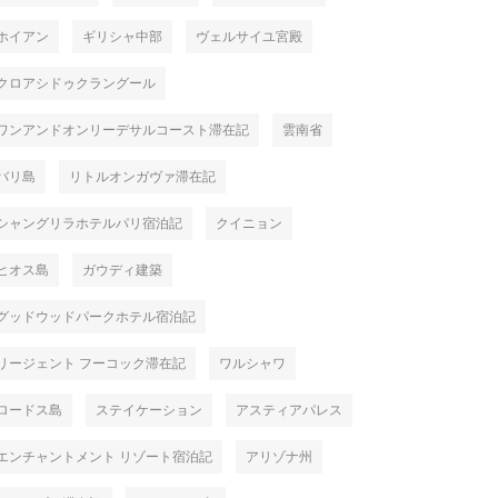
ホイアン
ギリシャ中部
ヴェルサイユ宮殿
クロアシドゥクラングール
ワンアンドオンリーデサルコースト滞在記
雲南省
バリ島
リトルオンガヴァ滞在記
シャングリラホテルパリ宿泊記
クイニョン
ヒオス島
ガウディ建築
グッドウッドパークホテル宿泊記
リージェント フーコック滞在記
ワルシャワ
ロードス島
ステイケーション
アスティアパレス
エンチャントメント リゾート宿泊記
アリゾナ州