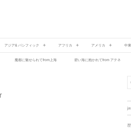
アジア& パシフィック
アフリカ
アメリカ
中
魔都に魅せられてfrom上海
碧い海に抱かれてfrom アテネ
r
j
歴