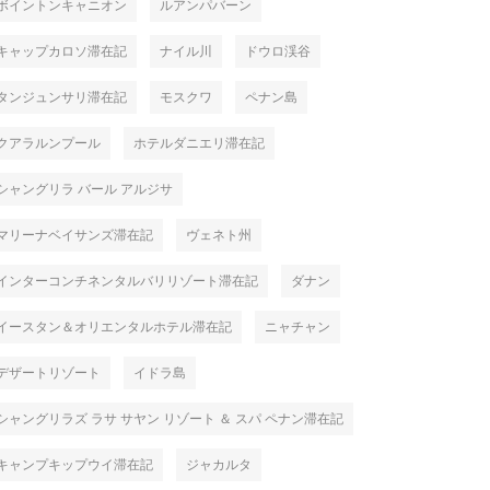
ボイントンキャニオン
ルアンパバーン
キャップカロソ滞在記
ナイル川
ドウロ渓谷
タンジュンサリ滞在記
モスクワ
ペナン島
クアラルンプール
ホテルダニエリ滞在記
シャングリラ バール アルジサ
マリーナベイサンズ滞在記
ヴェネト州
インターコンチネンタルバリリゾート滞在記
ダナン
イースタン＆オリエンタルホテル滞在記
ニャチャン
デザートリゾート
イドラ島
シャングリラズ ラサ サヤン リゾート ＆ スパ ペナン滞在記
キャンプキップウイ滞在記
ジャカルタ