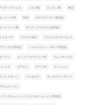
アスティアパレス
コルフ島
ビンタン島
東京
セントーサ島
杭州
オテルデパヴィ宿泊記
サントリーニ島
ザバラックスホテル宿泊記
トスカーナ
アルザス地方
アルカラデエナーレス
アマンタカ滞在記
シャルクビレッジ&スパ宿泊記
ホイアン
エミリア ロマーニャ州
フレンチバスク
バンコク
ホアヒン
サラゴサ
クイニョン
ラジャスターン
バルセロナ
オンガヴァリザーブ
デサルコースト
ソフィテルレジェンドメトロポールハノイ滞在記