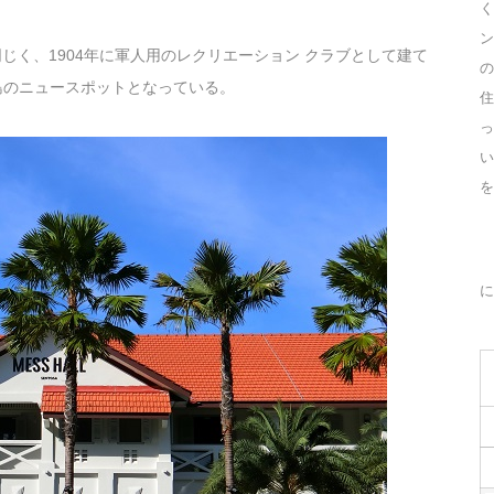
く
ン
 Hotelと同じく、1904年に軍人用のレクリエーション クラブとして建て
の
島のニュースポットとなっている。
住
っ
を
に