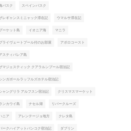
海バスク
スペインバスク
ザレギャンスミニャック滞在記
ウマルサ滞在記
プーケット島
イオニア海
マニラ
プライヴェートプール付のお部屋
アポロコースト
アスティパレア島
ザマジェスティック クアラルンプール宿泊記
シンガポールラッフルズホテル宿泊記
シャングリラ アルフスン宿泊記
クリスマスマーケット
ランカウイ島
ナセル湖
リバークルーズ
ハニア
アレンテージョ地方
クレタ島
パークハイアットバンコク宿泊記
ダブリン