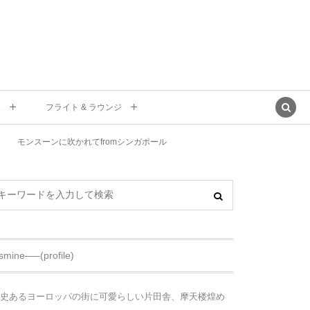
東
フライト & ラウンジ
モンスーンに吹かれてfromシンガポール
asmine—–(profile)
史あるヨーロッパの街に可愛らしい片田舎、摩天楼煌め