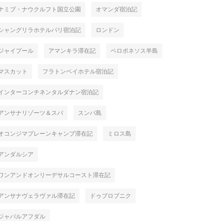
ナミブ・ナウクルフト国立公園
オマンダ宿泊記
シャングリラホテルパリ宿泊記
ロンドン
ジャイプール
アマンキラ滞在記
ペロポネソス半島
マスカット
フラトンベイホテル宿泊記
インターコンチネンタルダナン宿泊記
アンサナリゾーツ＆スパ
スンバ島
オコンジマプレーンキャンプ滞在記
ミロス島
アンダルシア
ワンアンドオンリーデサルコースト滞在記
アンサナヴェラヴァル滞在記
ドゥブロブニク
ジャバルアフダル