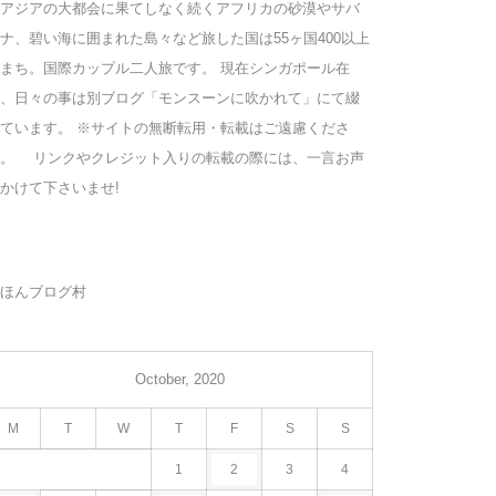
アジアの大都会に果てしなく続くアフリカの砂漠やサバ
ナ、碧い海に囲まれた島々など旅した国は55ヶ国400以上
まち。国際カップル二人旅です。 現在シンガポール在
、日々の事は別ブログ「モンスーンに吹かれて」にて綴
ています。 ※サイトの無断転用・転載はご遠慮くださ
い。 リンクやクレジット入りの転載の際には、一言お声
かけて下さいませ!
ほんブログ村
October, 2020
M
T
W
T
F
S
S
1
2
3
4