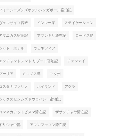
フォーシーズンズホテルシンガポール宿泊記
ヴェルサイユ宮殿
インレー湖
ステイケーション
アマニカス宿泊記
アマンギリ滞在記
ロードス島
シャトーホテル
ヴェネツィア
エンチャントメント リゾート宿泊記
チェンマイ
プーリア
ミコノス島
ユタ州
コスタナヴァリノ
ハイランド
アグラ
シックスセンシズドウロバレー宿泊記
コマネカアットビスマ滞在記
ザサンチャヤ滞在記
ギリシャ中部
アマンファユン滞在記