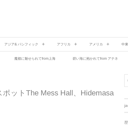
アジア& パシフィック
アフリカ
アメリカ
中
魔都に魅せられてfrom上海
碧い海に抱かれてfrom アテネ
he Mess Hall、Hidemasa
j
歴