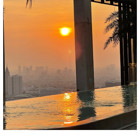
マレーシア
カタール航空
モルディブの
スペインのホ
ルクセンブル
チベット
モルディブ
シンガポール航空
ミャンマーの
オランダのホ
リヒテンシュ
西安
ミャンマー
ラオスのホテ
ポーランドの
雲南省
シンガポール
フィリピンの
スイスのホテ
フィリピン
タイのホテル
ヨーロッパ他
ヴェトナム
ヴェトナムの
タイ
韓国のホテル