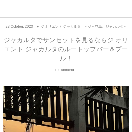
アジア& パシフィック
フライト & ラウンジ
ヨーロッパ
アフリカ
アメリカ
ホテル
中東
23
October
,
2023
ジオリエント ジャカルタ ～ジャワ島、ジャカルタ～
アジアのホテル
中央ヨーロッパ
中国
モロッコ
アメリカ合衆国
カタール
エーゲ航空
シンガポール
フランスのホ
オマーンのホ
アメリカ合衆
モロッコのホ
オーストリア
ベルギー
ロシア
ギリシャ
デンマーク
香港&マカオ
東京、神奈川
ドバイ
ジャカルタでサンセットを見るならジ オリ
エント ジャカルタのルートップバー＆プー
ヨーロッパのホテル
西ヨーロッパ
カンボジア
エジプト
サウジアラビア
エールフランス＆イベリア航空
中国のホテル
ギリシャのホ
アラブ首長国
エジプトのホ
ブルガリア
フランス
ポーランド
イタリア
北京
京都、奈良
アブダビ
ル！
中東のホテル
東ヨーロッパ
インド
ナミビア
トルコ
全日空・日本航空
カンボジアの
ベルギーのホ
カタールのホ
ナミビアのホ
チェコ
イギリス
スペイン
福建省＆海南
山梨
0 Comment
アメリカのホテル
南ヨーロッパ
インドネシア
オマーン
エミレーツ航空
インドのホテ
イタリアのホ
サウジアラビ
クロアチア
ドイツ
ポルトガル
桂林＆陽朔
新潟、長野、
アフリカのホテル
北ヨーロッパ
韓国
アラブ首長国連邦
エチオピア航空
日本のホテル
ポルトガルの
ハンガリー
オランダ
ジブラルタル
杭州＆水郷
三重、和歌山
オセアニアのホテル
日本
ユーロスター・タリス
インドネシア
ドイツのホテ
モンテネグロ
スイス
サンマリノ
ハルビン＆瀋
ラオス
ルフトハンザ航空・ブリュッセル航空
マレーシアの
イギリスのホ
ルーマニア
アイルランド
モナコ公国
上海