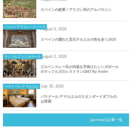
スペインの絶景！アラゴン州のアルバラシン
バスク / アラゴン / ナバーラ
August
5
,
2026
スペインの隠れた宝石テルエルの街を歩く2025
August
2
,
2026
ラッフルズ シンガポール
ビルベンスレー氏が内装を手掛けたシンガポール
のラッフルズのレストラン1887 By Andre
July
30
,
2026
パラドール デ テルエル
パラドール デ テルエルのスタンダードダブルの
お部屋
jasmineの記事一覧