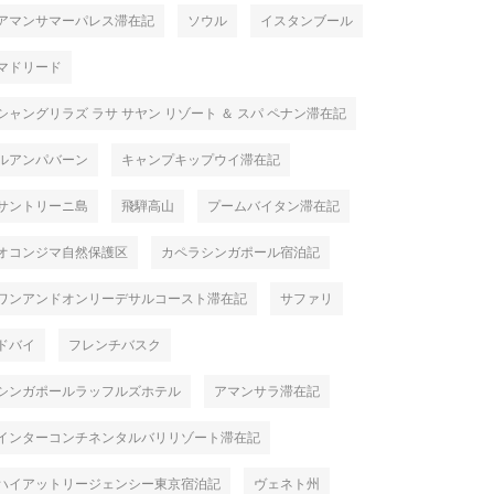
アマンサマーパレス滞在記
ソウル
イスタンブール
マドリード
シャングリラズ ラサ サヤン リゾート ＆ スパ ペナン滞在記
ルアンパバーン
キャンプキップウイ滞在記
サントリーニ島
飛騨高山
プームバイタン滞在記
オコンジマ自然保護区
カペラシンガポール宿泊記
ワンアンドオンリーデサルコースト滞在記
サファリ
ドバイ
フレンチバスク
シンガポールラッフルズホテル
アマンサラ滞在記
インターコンチネンタルバリリゾート滞在記
ハイアットリージェンシー東京宿泊記
ヴェネト州