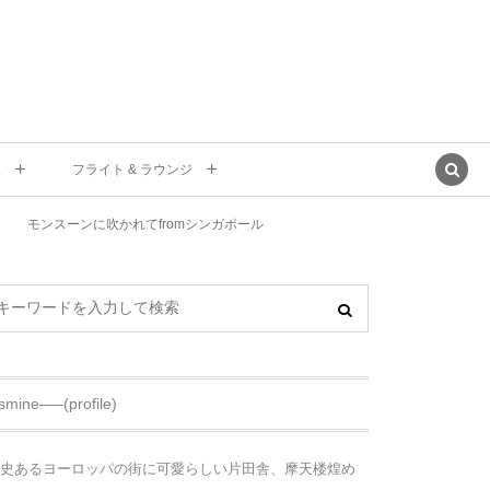
東
フライト & ラウンジ
モンスーンに吹かれてfromシンガポール
asmine—–(profile)
史あるヨーロッパの街に可愛らしい片田舎、摩天楼煌め