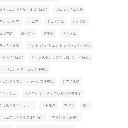
ジオリエントジャカルタ宿泊記
ヴェルサイユ宮殿
アンダルシア
ハニア
ミコノス島
ヒオス島
コルフ島
海バスク
雲南省
ペナン島
ガウディ建築
マンダリンオリエンタル バンコク宿泊記
ザダタイ宿泊記
シックスセンシズドウロバレー宿泊記
リージェント フーコック滞在記
オコンジマプレーンキャンプ滞在記
シフノス島
マラケシュ
オステルリー ドゥ プレザンス滞在記
クリスマスマーケット
ナセル湖
アグラ
杭州
ザウエアハウスホテル宿泊記
アマンダリ滞在記