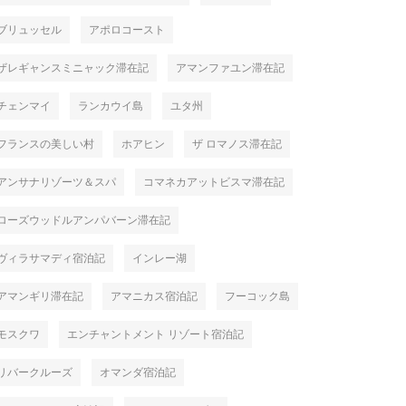
ブリュッセル
アポロコースト
ザレギャンスミニャック滞在記
アマンファユン滞在記
チェンマイ
ランカウイ島
ユタ州
フランスの美しい村
ホアヒン
ザ ロマノス滞在記
アンサナリゾーツ＆スパ
コマネカアットビスマ滞在記
ローズウッドルアンパバーン滞在記
ヴィラサマディ宿泊記
インレー湖
アマンギリ滞在記
アマニカス宿泊記
フーコック島
モスクワ
エンチャントメント リゾート宿泊記
リバークルーズ
オマンダ宿泊記