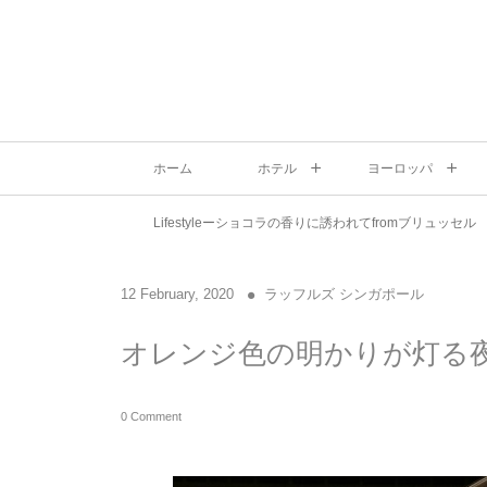
ホーム
ホテル
ヨーロッパ
Lifestyleーショコラの香りに誘われてfromブリュッセル
12
February
,
2020
ラッフルズ シンガポール
オレンジ色の明かりが灯る
0 Comment