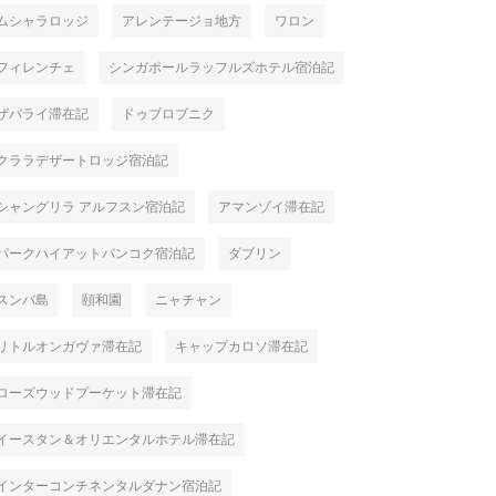
ムシャラロッジ
アレンテージョ地方
ワロン
フィレンチェ
シンガポールラッフルズホテル宿泊記
ザバライ滞在記
ドゥブロブニク
クララデザートロッジ宿泊記
シャングリラ アルフスン宿泊記
アマンゾイ滞在記
パークハイアットバンコク宿泊記
ダブリン
スンバ島
頤和園
ニャチャン
リトルオンガヴァ滞在記
キャップカロソ滞在記
ローズウッドプーケット滞在記
イースタン＆オリエンタルホテル滞在記
インターコンチネンタルダナン宿泊記