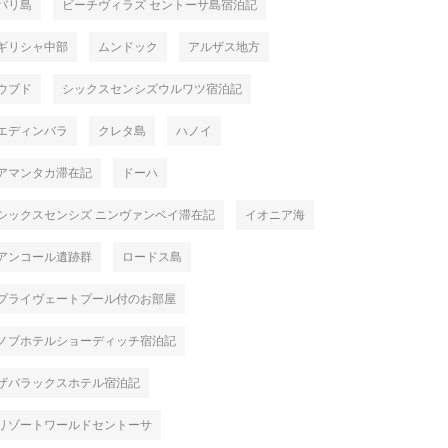
バリ島
ビーチヴィラズ セントーサ島宿泊記
ギリシャ中部
ムンドック
アルザス地方
ウブド
シックスセンシズウルワツ宿泊記
エディンバラ
クレタ島
ハノイ
アマンタカ滞在記
ドーハ
シックスセンシズ ニンヴァンベイ滞在記
イオニア海
アンコール遺跡群
ロードス島
プライヴェートプール付のお部屋
ノブホテルショーディッチ宿泊記
ザバラックスホテル宿泊記
リゾートワールドセントーサ