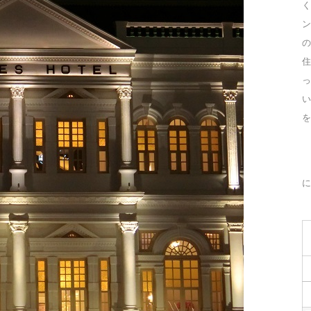
く
ン
の
住
っ
を
に