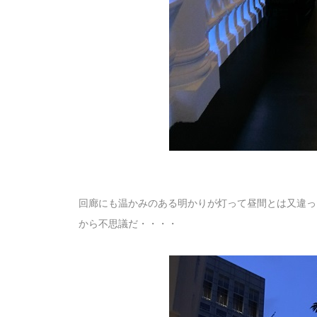
回廊にも温かみのある明かりが灯って昼間とは又違っ
から不思議だ・・・・