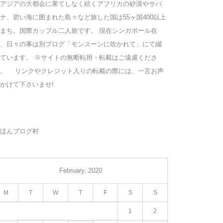
アジアの大都会に果てしなく続くアフリカの砂漠やサバ
ナ、碧い海に囲まれた島々など旅した国は55ヶ国400以上
まち。国際カップル二人旅です。 現在シンガポール在
、日々の事は別ブログ「モンスーンに吹かれて」にて綴
ています。 ※サイトの無断転用・転載はご遠慮くださ
い。 リンクやクレジット入りの転載の際には、一言お声
かけて下さいませ!
ほんブログ村
February, 2020
M
T
W
T
F
S
S
1
2