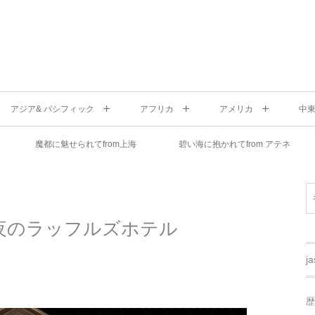
アジア& パシフィック
アフリカ
アメリカ
中
魔都に魅せられてfrom上海
碧い海に抱かれてfrom アテネ
夜のラッフルズホテル
j
歴