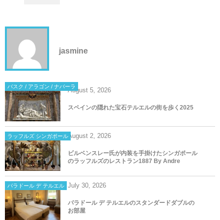
jasmine
バスク / アラゴン / ナバーラ
August
5
,
2026
スペインの隠れた宝石テルエルの街を歩く2025
August
2
,
2026
ラッフルズ シンガポール
ビルベンスレー氏が内装を手掛けたシンガポール
のラッフルズのレストラン1887 By Andre
July
30
,
2026
パラドール デ テルエル
パラドール デ テルエルのスタンダードダブルの
お部屋