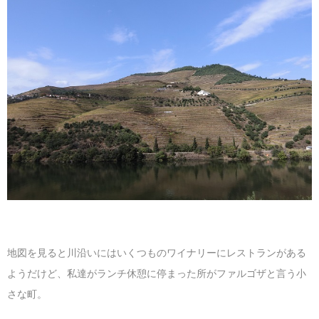
マレーシア
カタール航空
モルディブの
スペインのホ
ルクセンブル
チベット
モルディブ
シンガポール航空
ミャンマーの
オランダのホ
リヒテンシュ
西安
ミャンマー
ラオスのホテ
ポーランドの
雲南省
シンガポール
フィリピンの
スイスのホテ
フィリピン
タイのホテル
ヨーロッパ他
ヴェトナム
ヴェトナムの
タイ
韓国のホテル
地図を見ると川沿いにはいくつものワイナリーにレストランがある
ようだけど、私達がランチ休憩に停まった所がファルゴザと言う小
さな町。