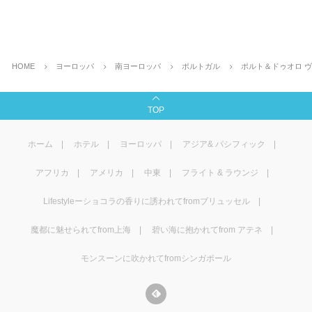
HOME
ヨーロッパ
南ヨーロッパ
ポルトガル
ポルト＆ドゥオロ 
TOP
ホーム
ホテル
ヨーロッパ
アジア& パシフィック
アフリカ
アメリカ
中東
フライト & ラウンジ
Lifestyleーショコラの香りに誘われてfromブリュッセル
魔都に魅せられてfrom上海
碧い海に抱かれてfrom アテネ
モンスーンに吹かれてfromシンガポール