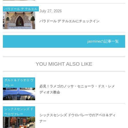
パラドール デ テルエル
July
27
,
2026
パラドール デ テルエルにチェックイン
jasmineの記事一覧
YOU MIGHT ALSO LIKE
ポルト＆ドゥオロ ヴ
ァレー
必見！ラメゴのノッサ・セニョーラ・ドス・レメ
ディオス教会
シックスセンシズ ド
ウロヴァレー
シックスセンシズ ドウロバレーでのアペロ＆ディ
ナー