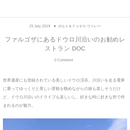
アジア& パシフィック
フライト & ラウンジ
ヨーロッパ
アフリカ
アメリカ
ホテル
中東
25
July
,
2019
ポルト＆ドゥオロ ヴァレー
アジアのホテル
中央ヨーロッパ
中国
モロッコ
アメリカ合衆国
カタール
エーゲ航空
シンガポール
フランスのホ
オマーンのホ
アメリカ合衆
モロッコのホ
オーストリア
ベルギー
ロシア
ギリシャ
デンマーク
香港&マカオ
東京、神奈川
ドバイ
ファルゴザにあるドウロ川沿いのお勧めレ
ストラン DOC
ヨーロッパのホテル
西ヨーロッパ
カンボジア
エジプト
サウジアラビア
エールフランス＆イベリア航空
中国のホテル
ギリシャのホ
アラブ首長国
エジプトのホ
ブルガリア
フランス
ポーランド
イタリア
北京
京都、奈良
アブダビ
0 Comment
中東のホテル
東ヨーロッパ
インド
ナミビア
トルコ
全日空・日本航空
カンボジアの
ベルギーのホ
カタールのホ
ナミビアのホ
チェコ
イギリス
スペイン
福建省＆海南
山梨
アメリカのホテル
南ヨーロッパ
インドネシア
オマーン
エミレーツ航空
インドのホテ
イタリアのホ
サウジアラビ
クロアチア
ドイツ
ポルトガル
桂林＆陽朔
新潟、長野、
世界遺産にも登録されている美しいドウロ渓谷。川沿いを走る電車
に乗ってゆっくりと美しい景観を眺めながらの旅も楽しそうだけ
アフリカのホテル
北ヨーロッパ
韓国
アラブ首長国連邦
エチオピア航空
日本のホテル
ポルトガルの
ハンガリー
オランダ
ジブラルタル
杭州＆水郷
三重、和歌山
ど、ドウロ川沿いのドライブも楽しいし、好きな時に好きな所で停
まれるのが魅力。
オセアニアのホテル
日本
ユーロスター・タリス
インドネシア
ドイツのホテ
モンテネグロ
スイス
サンマリノ
ハルビン＆瀋
ラオス
ルフトハンザ航空・ブリュッセル航空
マレーシアの
イギリスのホ
ルーマニア
アイルランド
モナコ公国
上海